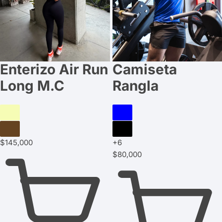
Enterizo Air Run
Camiseta
Long M.C
Rangla
Azul
cielo
Beige
Blanco
Negro:
Vinotinto:
$
145,000
+6
agotado
agotado
$
80,000