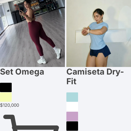
Set Omega
Camiseta Dry-
Fit
Marfil:
Azul
Vinotinto:
$
120,000
agotado
Cielo
agotado
2:
agotado