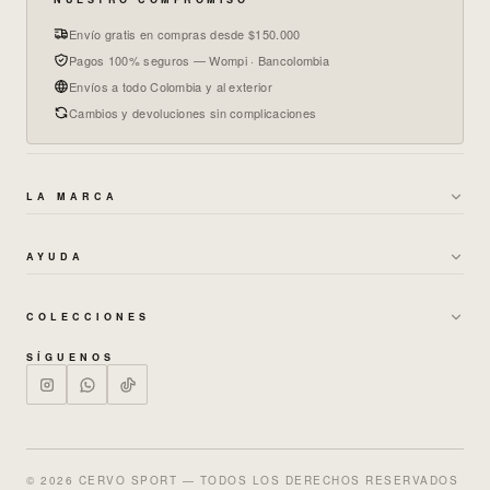
Envío gratis en compras desde $150.000
Pagos 100% seguros — Wompi · Bancolombia
Envíos a todo Colombia y al exterior
Cambios y devoluciones sin complicaciones
LA MARCA
→
SOBRE NOSOTROS
AYUDA
→
GARANTÍAS Y CAMBIOS
→
POLÍTICA DE ENVÍOS
→
TÉRMINOS DE BONOS
COLECCIONES
→
CAMBIOS Y DEVOLUCIONES
→
MUJER
→
POLÍTICA DE PRIVACIDAD
SÍGUENOS
→
PREGUNTAS FRECUENTES
→
HOMBRE
→
TRABAJA CON NOSOTROS
→
NUESTRAS TIENDAS
→
SETS
→
GUÍA DE TALLAS
→
ENTERIZOS
© 2026 CERVO SPORT — TODOS LOS DERECHOS RESERVADOS