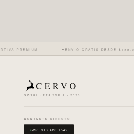
MIUM
ENVÍO GRATIS DESDE $150.000
✦
CERVO
SPORT · COLOMBIA · 2026
CONTACTO DIRECTO
WP 313 420 1542