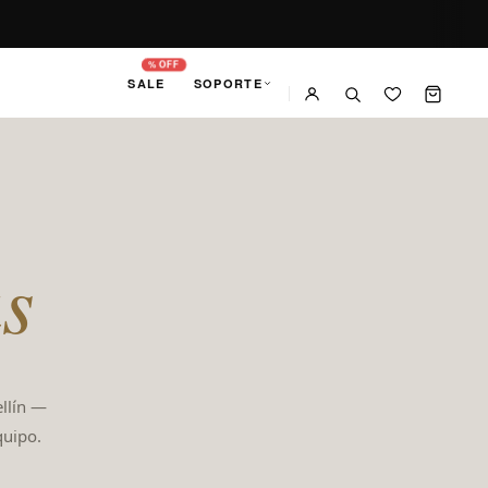
% OFF
SALE
SOPORTE
s
llín —
quipo.