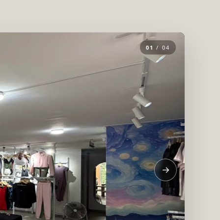
01
/ 04
→