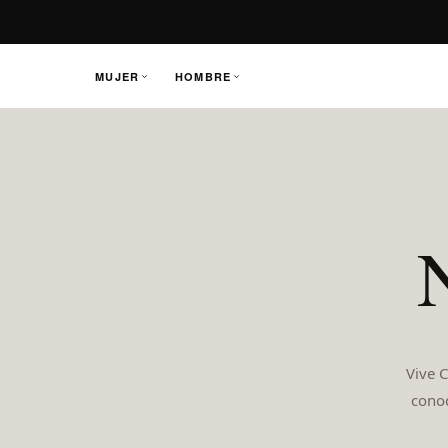
MUJER
HOMBRE
Saltar
al
contenido
Vive 
conoc