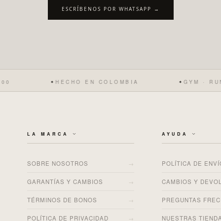
ESCRÍBENOS POR WHATSAPP →
HECHO EN COLOMBIA
GYM · RUNNING · VI
✦
✦
LA MARCA
AYUDA
→
SOBRE NOSOTROS
POLÍTICA DE ENV
→
GARANTÍAS Y CAMBIOS
CAMBIOS Y DEVO
→
TÉRMINOS DE BONOS
PREGUNTAS FRE
→
POLÍTICA DE PRIVACIDAD
NUESTRAS TIEND