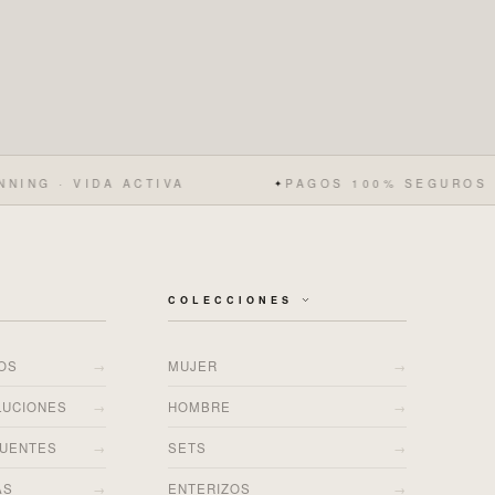
DA ACTIVA
PAGOS 100% SEGUROS
✦
✦
COLECCIONES
→
→
ÍOS
MUJER
→
→
LUCIONES
HOMBRE
→
→
CUENTES
SETS
→
→
AS
ENTERIZOS