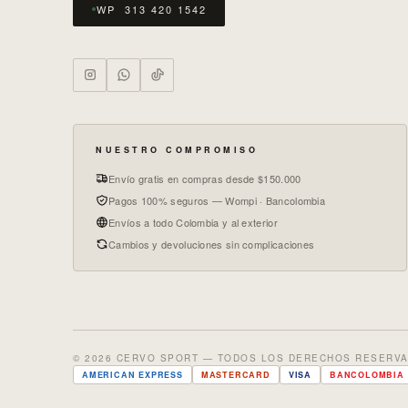
WP 313 420 1542
NUESTRO COMPROMISO
Envío gratis en compras desde $150.000
Pagos 100% seguros — Wompi · Bancolombia
Envíos a todo Colombia y al exterior
Cambios y devoluciones sin complicaciones
© 2026 CERVO SPORT — TODOS LOS DERECHOS RESERV
AMERICAN EXPRESS
MASTERCARD
VISA
BANCOLOMBIA