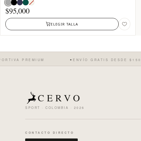
Blanco
Hueso:
$
95,000
agotado
ELEGIR TALLA
RTIVA PREMIUM
ENVÍO GRATIS DESDE $150.0
✦
CERVO
SPORT · COLOMBIA · 2026
CONTACTO DIRECTO