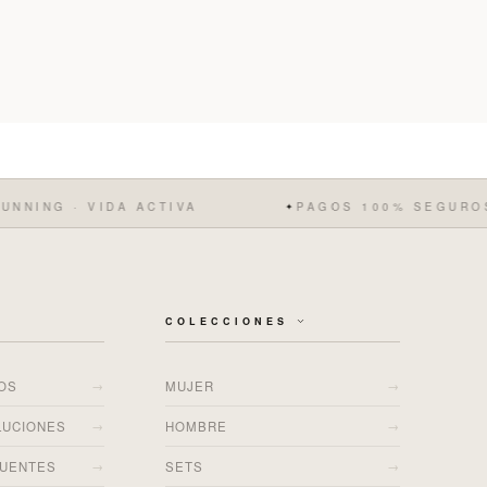
NING · VIDA ACTIVA
PAGOS 100% SEGUROS
✦
COLECCIONES
→
→
ÍOS
MUJER
→
→
LUCIONES
HOMBRE
→
→
CUENTES
SETS