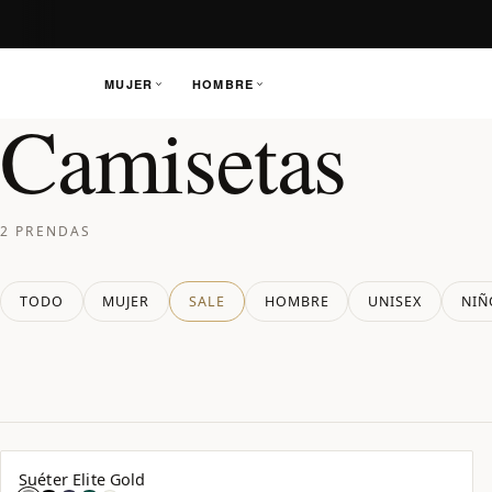
MUJER
HOMBRE
Camisetas
Saltar
al
contenido
2 PRENDAS
TODO
MUJER
SALE
HOMBRE
UNISEX
NIÑ
Suéter Elite Gold