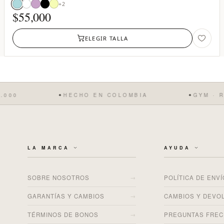
+2
$
55,000
ELEGIR TALLA
00
HECHO EN COLOMBIA
GYM · RUN
✦
✦
LA MARCA
AYUDA
→
SOBRE NOSOTROS
POLÍTICA DE ENV
→
GARANTÍAS Y CAMBIOS
CAMBIOS Y DEVO
→
TÉRMINOS DE BONOS
PREGUNTAS FRE