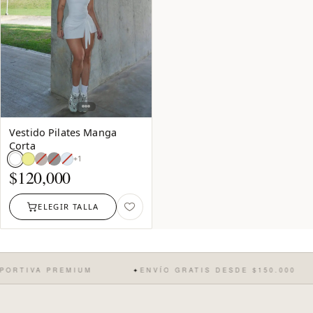
Vestido Pilates Manga
Corta
Café:
Negro:
Azul
+1
agotado
agotado
Claro:
$
120,000
agotado
ELEGIR TALLA
ORTIVA PREMIUM
ENVÍO GRATIS DESDE $150.000
✦