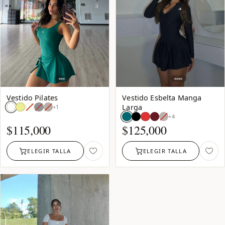
Vestido Pilates
Vestido Esbelta Manga
Crema:
Negro:
CAFÉ
Larga
+1
agotado
agotado
OSCURO:
Café:
+4
agotado
agotado
$
115,000
$
125,000
ELEGIR TALLA
ELEGIR TALLA