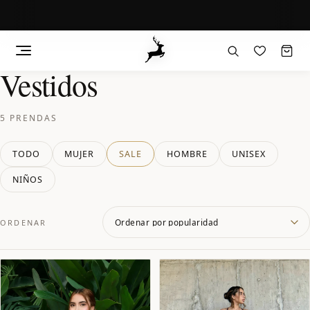
Vestidos
Saltar
al
contenido
5 PRENDAS
TODO
MUJER
SALE
HOMBRE
UNISEX
NIÑOS
ORDENAR