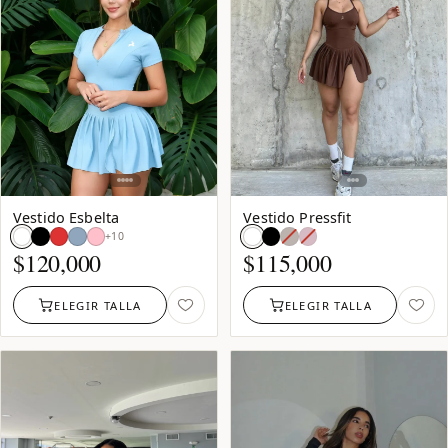
Vestido Esbelta
Vestido Pressfit
Café:
Rosa
+10
agotado
Malva:
$
120,000
$
115,000
agotado
ELEGIR TALLA
ELEGIR TALLA