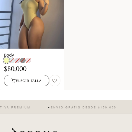
Body
Azul
Lila:
Negro:
ROSADO:
cielo:
agotado
agotado
agotado
$
80,000
agotado
ELEGIR TALLA
VA PREMIUM
ENVÍO GRATIS DESDE $150.000
✦
✦