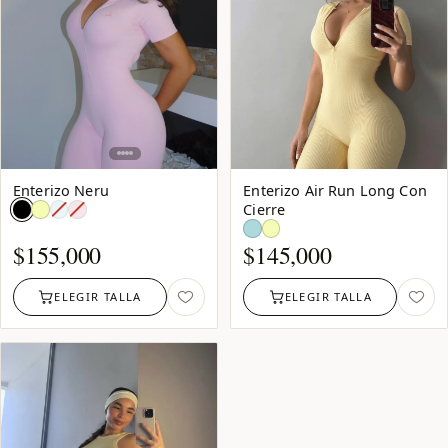
NUEVO
Enterizo Neru
Enterizo Air Run Long Con
Azul
ROSADO:
Cierre
Bebe:
agotado
Azul
agotado
cielo
$
155,000
$
145,000
ELEGIR TALLA
ELEGIR TALLA