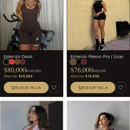
−20
−20
%
%
Enterizo Oasis
Enterizo Flexon Pro ( Siza)
$80,000
$76,000
$100,000
$95,000
Ahorras
$20,000
Ahorras
$19,000
ELEGIR TALLA
ELEGIR TALLA