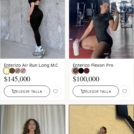
Enterizo Air Run Long M.C
Enterizo Flexon Pro
Negro:
Vinotinto:
agotado
agotado
$
145,000
$
100,000
ELEGIR TALLA
ELEGIR TALLA