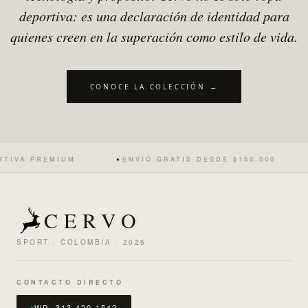
deportiva: es una declaración de identidad para
quienes creen en la superación como estilo de vida.
CONOCE LA COLECCIÓN →
IVA PREMIUM
ENVÍO GRATIS DESDE $150.000
✦
CERVO
SPORT · COLOMBIA · 2026
CONTACTO DIRECTO
WP 313 420 1542