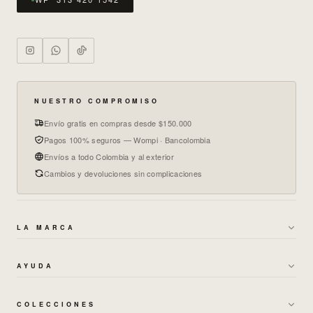
NUESTRO COMPROMISO
Envío gratis en compras desde $150.000
Pagos 100% seguros — Wompi · Bancolombia
Envíos a todo Colombia y al exterior
Cambios y devoluciones sin complicaciones
LA MARCA
→
SOBRE NOSOTROS
AYUDA
→
GARANTÍAS Y CAMBIOS
→
POLÍTICA DE ENVÍOS
→
TÉRMINOS DE BONOS
COLECCIONES
→
CAMBIOS Y DEVOLUCIONES