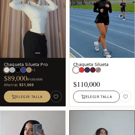
−26
%
Chaqueta Silueta Pro
Chaqueta Silueta
Negro:
+2
agotado
$89,000
$120,000
$
110,000
Ahorras
$31,000
ELEGIR TALLA
ELEGIR TALLA