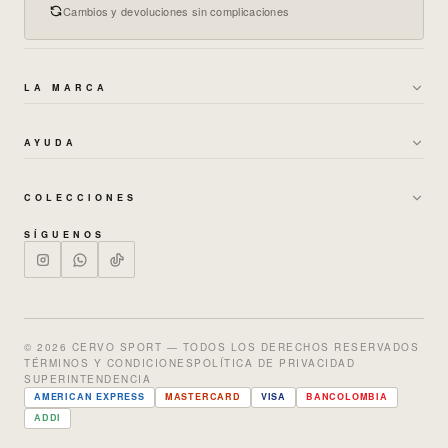
Cambios y devoluciones sin complicaciones
LA MARCA
→
SOBRE NOSOTROS
AYUDA
→
GARANTÍAS Y CAMBIOS
→
POLÍTICA DE ENVÍOS
→
TÉRMINOS DE BONOS
COLECCIONES
→
CAMBIOS Y DEVOLUCIONES
→
MUJER
→
POLÍTICA DE PRIVACIDAD
SÍGUENOS
→
PREGUNTAS FRECUENTES
→
HOMBRE
→
TRABAJA CON NOSOTROS
→
NUESTRAS TIENDAS
→
SETS
→
GUÍA DE TALLAS
→
ENTERIZOS
© 2026 CERVO SPORT — TODOS LOS DERECHOS RESERVADOS
TÉRMINOS Y CONDICIONES
POLÍTICA DE PRIVACIDAD
→
SALE % OFF
SUPERINTENDENCIA
AMERICAN EXPRESS
MASTERCARD
VISA
BANCOLOMBIA
ADDI