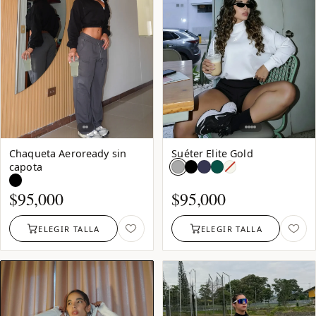
Chaqueta Aeroready sin
Suéter Elite Gold
Blanco
capota
Hueso:
Negro
agotado
$
95,000
$
95,000
ELEGIR TALLA
ELEGIR TALLA