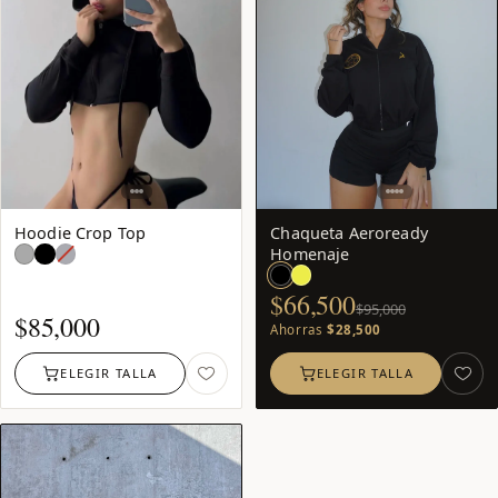
−30
%
Hoodie Crop Top
Chaqueta Aeroready
Gris
AZUL
Homenaje
Oscuro
OSCURO:
agotado
$66,500
$95,000
$
85,000
Ahorras
$28,500
ELEGIR TALLA
ELEGIR TALLA