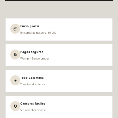
Envío gratis
📦
En compras desde $150.000
Pagos seguros
🔒
Wompi · Bancolombia
Todo Colombia
✈️
Y envíos al exterior
Cambios fáciles
🔄
Sin complicaciones