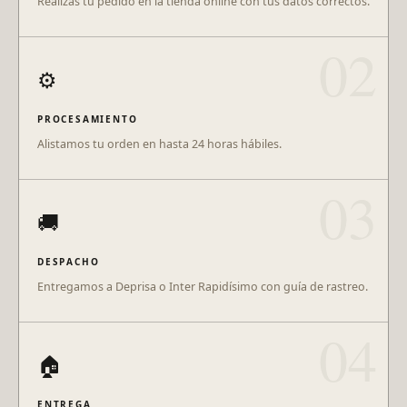
Realizas tu pedido en la tienda online con tus datos correctos.
02
⚙️
PROCESAMIENTO
Alistamos tu orden en hasta 24 horas hábiles.
03
🚚
DESPACHO
Entregamos a Deprisa o Inter Rapidísimo con guía de rastreo.
04
🏠
ENTREGA