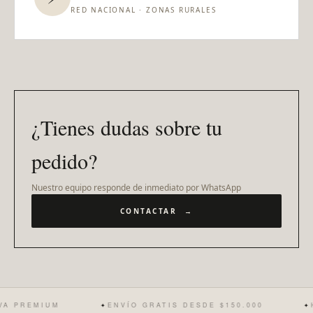
RED NACIONAL · ZONAS RURALES
¿Tienes dudas sobre tu
pedido?
Nuestro equipo responde de inmediato por WhatsApp
CONTACTAR →
A PREMIUM
ENVÍO GRATIS DESDE $150.000
H
✦
✦