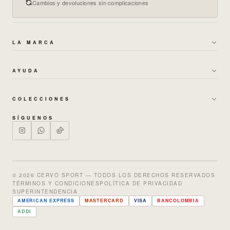
Cambios y devoluciones sin complicaciones
LA MARCA
→
SOBRE NOSOTROS
AYUDA
→
GARANTÍAS Y CAMBIOS
→
POLÍTICA DE ENVÍOS
→
TÉRMINOS DE BONOS
COLECCIONES
→
CAMBIOS Y DEVOLUCIONES
→
MUJER
→
POLÍTICA DE PRIVACIDAD
SÍGUENOS
→
PREGUNTAS FRECUENTES
→
HOMBRE
→
TRABAJA CON NOSOTROS
→
NUESTRAS TIENDAS
→
SETS
→
GUÍA DE TALLAS
→
ENTERIZOS
© 2026 CERVO SPORT — TODOS LOS DERECHOS RESERVADOS
TÉRMINOS Y CONDICIONES
POLÍTICA DE PRIVACIDAD
→
SALE % OFF
SUPERINTENDENCIA
AMERICAN EXPRESS
MASTERCARD
VISA
BANCOLOMBIA
ADDI