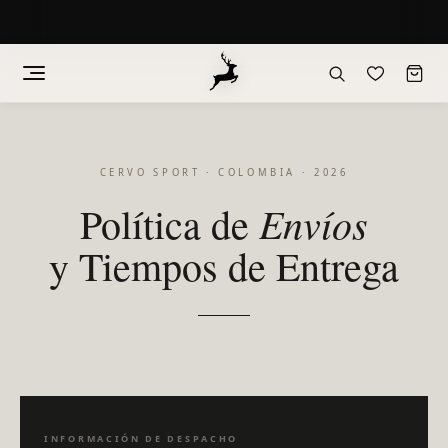
Saltar
al
contenido
CERVO SPORT · COLOMBIA · 2026
Envíos
Política de
y Tiempos de Entrega
INFORMACIÓN DE DESPACHO