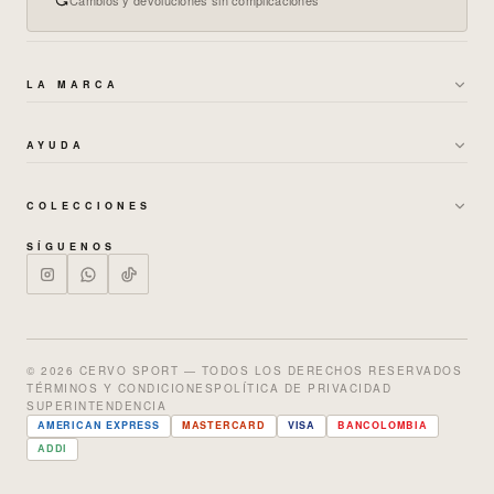
LA MARCA
→
SOBRE NOSOTROS
AYUDA
→
GARANTÍAS Y CAMBIOS
→
POLÍTICA DE ENVÍOS
→
TÉRMINOS DE BONOS
COLECCIONES
→
CAMBIOS Y DEVOLUCIONES
→
MUJER
→
POLÍTICA DE PRIVACIDAD
SÍGUENOS
→
PREGUNTAS FRECUENTES
→
HOMBRE
→
TRABAJA CON NOSOTROS
→
NUESTRAS TIENDAS
→
SETS
→
GUÍA DE TALLAS
→
ENTERIZOS
© 2026 CERVO SPORT — TODOS LOS DERECHOS RESERVADOS
TÉRMINOS Y CONDICIONES
POLÍTICA DE PRIVACIDAD
→
SALE % OFF
SUPERINTENDENCIA
AMERICAN EXPRESS
MASTERCARD
VISA
BANCOLOMBIA
ADDI