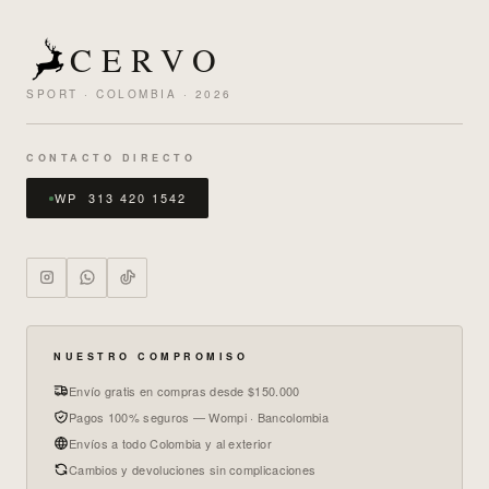
CERVO
SPORT · COLOMBIA · 2026
CONTACTO DIRECTO
WP 313 420 1542
NUESTRO COMPROMISO
Envío gratis en compras desde $150.000
Pagos 100% seguros — Wompi · Bancolombia
Envíos a todo Colombia y al exterior
Cambios y devoluciones sin complicaciones