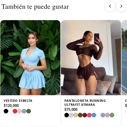
También te puede gustar
cuerpo con un ajuste perfecto que resalta tu figura, brinda
soporte y transmite seguridad en cada movimiento. Su diseño
moderno de silueta completa combina comodidad, elasticidad
y estilo deportivo para acompañarte dentro y fuera del
entrenamiento.
✔️ Ajuste ceñido y anatómico que se adapta al cuerpo como
una segunda piel, estilizando la silueta y resaltando tus curvas
de forma natural.
✔️ Diseño de manga larga y corte completo, ideal para lograr
un look deportivo sofisticado, elegante y con mayor
cobertura.
✔️ Tela elástica de alta compresión y suavidad, que brinda
soporte, comodidad y libertad total de movimiento.
✔️ Tecnología transpirable y de secado rápido, perfecta para
entrenamientos, actividades diarias o outfits sport y con
VESTIDO ESBELTA
PANTALONETA RUNNING
actitud.
ULTRAFIT ATMARA
$
120,000
$
✔️ Corte favorecedor que moldea visualmente la figura y
$
75,000
aporta una apariencia firme, femenina y segura.
✔️ Diseño versátil y moderno, ideal para combinar
rendimiento, comodidad y estilo en una sola prenda.