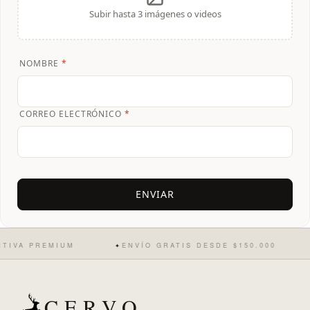
Subir hasta 3 imágenes o videos
NOMBRE
*
CORREO ELECTRÓNICO
*
VA PREMIUM
ENVÍO GRATIS DESDE $150.000
✦
✦
CERVO