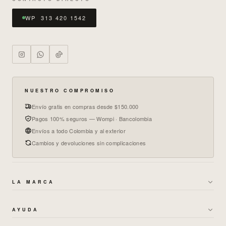
WP 313 420 1542
NUESTRO COMPROMISO
Envío gratis en compras desde $150.000
Pagos 100% seguros — Wompi · Bancolombia
Envíos a todo Colombia y al exterior
Cambios y devoluciones sin complicaciones
LA MARCA
→
SOBRE NOSOTROS
AYUDA
→
GARANTÍAS Y CAMBIOS
→
POLÍTICA DE ENVÍOS