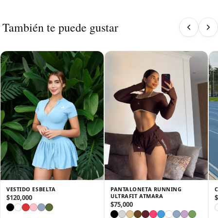
Esta prenda está confeccionada en licra de alto rendimiento,
un material ligero, elástico y transpirable que se ajusta al
También te puede gustar
cuerpo como una segunda piel. Su diseño tipo esqueleto con
sisas amplias permite una mayor ventilación y libertad de
movimiento, ideal para entrenamientos intensos, running,
ciclismo o sesiones de gimnasio.
El tejido de secado rápido ayuda a evacuar el sudor,
manteniéndote fresco y cómodo en todo momento. Además,
cuenta con costuras reforzadas y planas que evitan roces e
incomodidades durante la actividad física.
Con un estilo moderno y atlético, esta camiseta esqueleto no
solo ofrece rendimiento deportivo, sino que también puede
combinarse fácilmente en outfits athleisure para un look
urbano y dinámico.
VESTIDO ESBELTA
PANTALONETA RUNNING
ULTRAFIT ATMARA
$
120,000
$
$
75,000