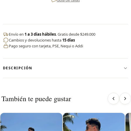
Guía de tallas
Envío en
1 a 3 días hábiles
. Gratis desde $249.000
Cambios y devoluciones hasta
15 días
Pago seguro con tarjeta, PSE, Nequi o Addi
DESCRIPCIÓN
✨
Short Running Hombre by CERVO
Nuestra pantaloneta running para hombre está diseñada para
También te puede gustar
ofrecer
máximo rendimiento, comodidad y soporte
en cada
entrenamiento. Confeccionada en
nylon de alto desempeño y
elastano
, es resistente, ligera y flexible, ideal para actividades
exigentes sin preocuparte por roturas o incomodidades.
Su diseño incorpora
licra interna de soporte
, que brinda