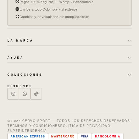
Pagos 100% seguros — Wompi · Bancolombia
Envíos a todo Colombia y al exterior
Cambios y devoluciones sin complicaciones
LA MARCA
→
SOBRE NOSOTROS
AYUDA
→
GARANTÍAS Y CAMBIOS
→
POLÍTICA DE ENVÍOS
→
TÉRMINOS DE BONOS
COLECCIONES
→
CAMBIOS Y DEVOLUCIONES
→
MUJER
→
POLÍTICA DE PRIVACIDAD
SÍGUENOS
→
PREGUNTAS FRECUENTES
→
HOMBRE
→
TRABAJA CON NOSOTROS
→
NUESTRAS TIENDAS
→
SETS
→
GUÍA DE TALLAS
→
ENTERIZOS
© 2026 CERVO SPORT — TODOS LOS DERECHOS RESERVADOS
TÉRMINOS Y CONDICIONES
POLÍTICA DE PRIVACIDAD
→
SALE % OFF
SUPERINTENDENCIA
AMERICAN EXPRESS
MASTERCARD
VISA
BANCOLOMBIA