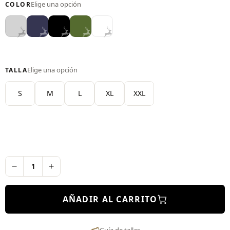
COLOR
Gris
AZUL
Negro
VERDE
Blanco
Claro
OSCURO
MILITAR
TALLA
S
M
L
XL
XXL
AÑADIR AL CARRITO