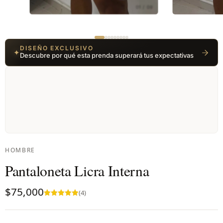
01 / 09
DISEÑO EXCLUSIVO
✦
Descubre por qué esta prenda superará tus expectativas
HOMBRE
Pantaloneta Licra Interna
$
75,000
(4)
Valorado en
5.00
de 5