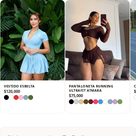
comodidad incluso en actividades de alto rendimiento.
El escote estratégico aporta sensualidad sin sacrificar
funcionalidad.
Incluye copas y hebillas graduables, que garantizan un
ajuste perfecto y máxima seguridad.
Un top versátil, sexy y deportivo, pensado para acompañarte
en cada movimiento.
VESTIDO ESBELTA
PANTALONETA RUNNING
ULTRAFIT ATMARA
$
120,000
$
$
75,000