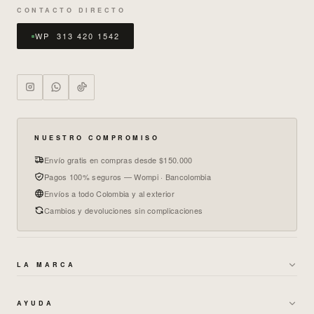
CONTACTO DIRECTO
WP 313 420 1542
NUESTRO COMPROMISO
Envío gratis en compras desde $150.000
Pagos 100% seguros — Wompi · Bancolombia
Envíos a todo Colombia y al exterior
Cambios y devoluciones sin complicaciones
LA MARCA
→
SOBRE NOSOTROS
AYUDA
→
GARANTÍAS Y CAMBIOS