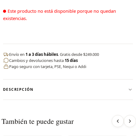
Este producto no está disponible porque no quedan
existencias.
Envío en
1 a 3 días hábiles
. Gratis desde $249.000
Cambios y devoluciones hasta
15 días
Pago seguro con tarjeta, PSE, Nequi o Addi
DESCRIPCIÓN
Top Fans by CERVO
Nuestro top está diseñado para todo tipo de busto, elaborado
en nylon de alta resistencia con un alto porcentaje de
También te puede gustar
elongación que se adapta a diferentes formas y necesidades.
Su resorte inferior brinda soporte y horma, asegurando