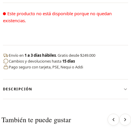
Este producto no está disponible porque no quedan
existencias.
Envío en
1 a 3 días hábiles
. Gratis desde $249.000
Cambios y devoluciones hasta
15 días
Pago seguro con tarjeta, PSE, Nequi o Addi
DESCRIPCIÓN
✨ Vestido deportivo con short interno by CERVO
Nuestro vestido deportivo fusiona elegancia y rendimiento en
una sola prenda. Diseñado en nylon de alto desempeño, es
También te puede gustar
fresco, ligero y se adapta a cada movimiento.