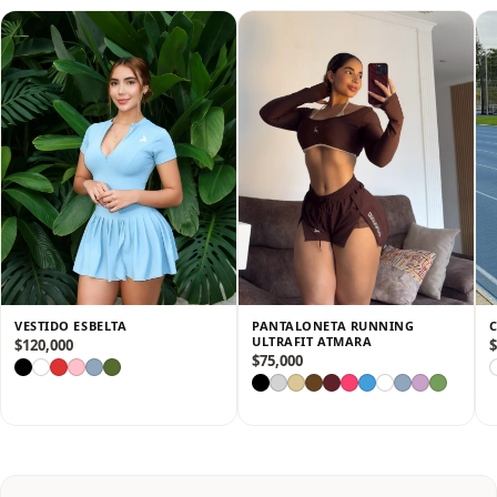
✔️ Short interno incorporado para mayor seguridad y libertad
en tus entrenamientos.
✔️ Tejido elástico y de secado rápido, ideal para actividades de
alto impacto o uso casual.
✔️ Corte femenino y moderno, que realza la figura sin perder
comodidad.
✔️ Cintura y tirantes ajustables, que aseguran un fit perfecto
en todo momento.
Una prenda versátil que te acompaña con estilo, confianza y
funcionalidad, dentro y fuera del gimnasio y la cancha. 🎾🏋️‍♀️✨
VESTIDO ESBELTA
PANTALONETA RUNNING
ULTRAFIT ATMARA
$
120,000
$
$
75,000