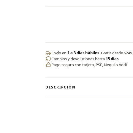
Valorado en
5.00
de 5
Envío en
1 a 3 días hábiles
. Gratis desde $249
Cambios y devoluciones hasta
15 días
Pago seguro con tarjeta, PSE, Nequi o Addi
DESCRIPCIÓN
✨
Body Silueta
Nuestro body está diseñado para realz
comodidad y estilo en una sola prenda.
elasticidad y resistencia, se adapta p