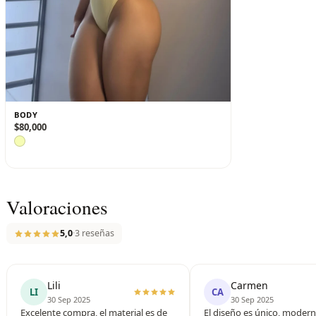
BODY
$
80,000
Valoraciones
5,0
·
3 reseñas
Lili
Carmen
LI
CA
30 Sep 2025
30 Sep 2025
Excelente compra, el material es de
El diseño es único, modern