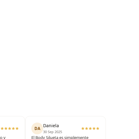
Daniela
DA
30 Sep 2025
o y
El Body Silueta es simplemente