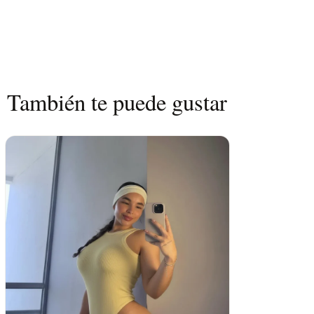
sensación de segunda piel que estiliza
Su diseño de líneas limpias y estructur
las curvas de forma natural, mientras 
garantiza confort y libertad de movimie
tanto en outfits casuales como en look
También te puede gustar
✔️ Ajuste ceñido que moldea y estiliza l
✔️ Tejido elástico, suave y transpirab
✔️ Diseño versátil que se adapta a difer
✔️ Acabados de alta calidad que asegu
Un body femenino, elegante y funciona
mismas que buscan una prenda que elev