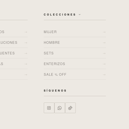
COLECCIONES
→
→
ÍOS
MUJER
→
→
LUCIONES
HOMBRE
→
→
CUENTES
SETS
→
→
AS
ENTERIZOS
→
→
SALE % OFF
SÍGUENOS