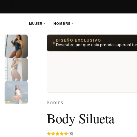
MUJER
HOMBRE
Saltar
DISEÑO EXCLUSIVO
✦
al
Descubre por qué esta prenda superará tu
contenido
BODIES
Body Silueta
(3)