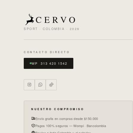
CERVO
SPORT · COLOMBIA · 2026
CONTACTO DIRECTO
WP 313 420 1542
NUESTRO COMPROMISO
Envío gratis en compras desde $150.000
Pagos 100% seguros — Wompi · Bancolombia
Envíos a todo Colombia y al exterior