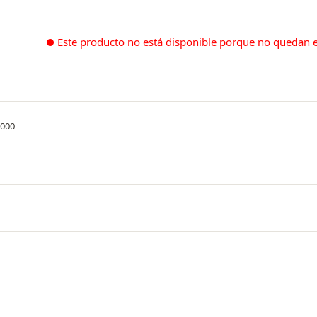
Este producto no está disponible porque no quedan e
.000
ar la silueta femenina combinando ajuste,
 Confeccionado en tejido de alta
erfectamente al cuerpo, ofreciendo una