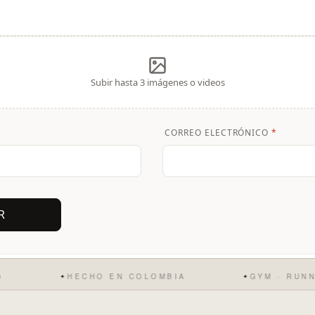
Subir hasta 3 imágenes o videos
CORREO ELECTRÓNICO
*
HECHO EN COLOMBIA
GYM · RUNNING ·
✦
✦