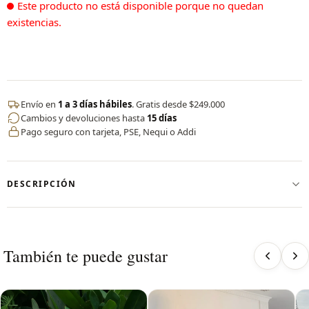
Este producto no está disponible porque no quedan
existencias.
Envío en
1 a 3 días hábiles
. Gratis desde $249.000
Cambios y devoluciones hasta
15 días
Pago seguro con tarjeta, PSE, Nequi o Addi
DESCRIPCIÓN
✨ Vestido deportivo con short interno by CERVO
Nuestro vestido deportivo fusiona elegancia y rendimiento en
una sola prenda. Diseñado en nylon de alto desempeño, es
También te puede gustar
fresco, ligero y se adapta a cada movimiento.
✔️ Short interno incorporado para mayor seguridad y libertad
en tus entrenamientos.