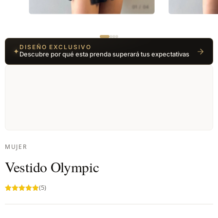
01 / 04
DISEÑO EXCLUSIVO
✦
Descubre por qué esta prenda superará tus expectativas
MUJER
Vestido Olympic
(5)
Valorado en
5.00
de 5