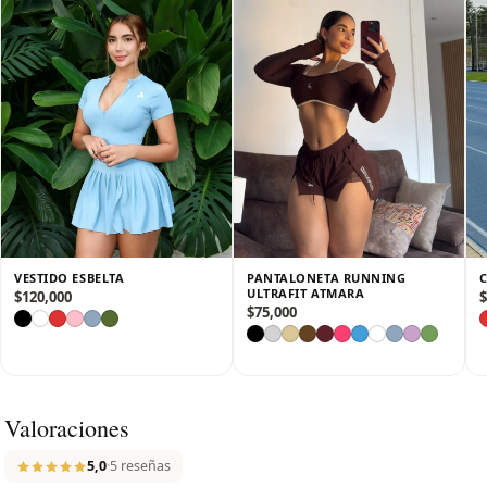
✔️ Tejido elástico y de secado rápido, ideal para actividades de
alto impacto o uso casual.
✔️ Corte femenino y moderno, que realza la figura sin perder
comodidad.
✔️ Cintura y tirantes ajustables, que aseguran un fit perfecto
en todo momento.
Una prenda versátil que te acompaña con estilo, confianza y
funcionalidad, dentro y fuera del gimnasio y la cancha. 🎾🏋️‍♀️✨
VESTIDO ESBELTA
PANTALONETA RUNNING
ULTRAFIT ATMARA
$
120,000
$
$
75,000
Valoraciones
5,0
·
5 reseñas