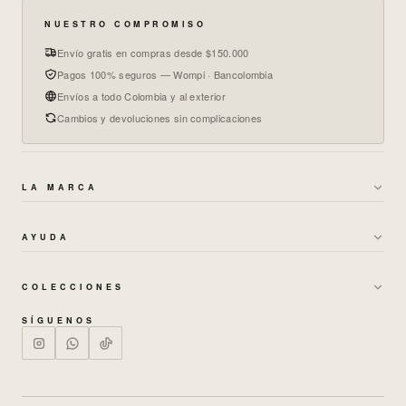
NUESTRO COMPROMISO
Envío gratis en compras desde $150.000
Pagos 100% seguros — Wompi · Bancolombia
Envíos a todo Colombia y al exterior
Cambios y devoluciones sin complicaciones
LA MARCA
→
SOBRE NOSOTROS
AYUDA
→
GARANTÍAS Y CAMBIOS
→
POLÍTICA DE ENVÍOS
→
TÉRMINOS DE BONOS
COLECCIONES
→
CAMBIOS Y DEVOLUCIONES
→
MUJER
→
POLÍTICA DE PRIVACIDAD
SÍGUENOS
→
PREGUNTAS FRECUENTES
→
HOMBRE
→
TRABAJA CON NOSOTROS
→
NUESTRAS TIENDAS
→
SETS
→
GUÍA DE TALLAS