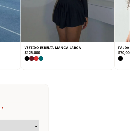
VESTIDO ESBELTA MANGA LARGA
FALDA 
$
125,000
$
70,00
n
*