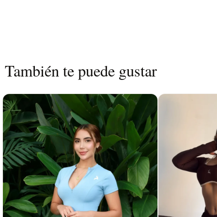
✔️ Su resorte inferior brinda soporte
en actividades de alto rendimiento.
✔️ El escote estratégico aporta sensuali
Un top versátil, sexy y deportivo, pe
movimiento. 💪
También te puede gustar