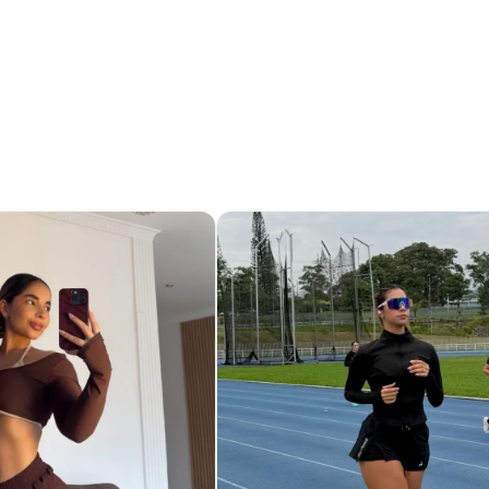
 y horma, asegurando comodidad incluso
dad sin sacrificar funcionalidad.
nsado para acompañarte en cada