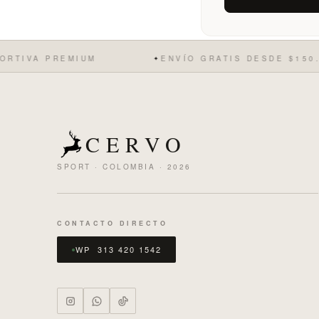
 PREMIUM
ENVÍO GRATIS DESDE $150.000
✦
CERVO
SPORT · COLOMBIA · 2026
CONTACTO DIRECTO
WP 313 420 1542