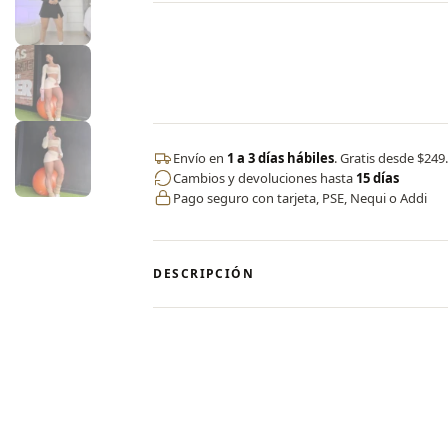
Envío en
1 a 3 días hábiles
. Gratis desde $249
Cambios y devoluciones hasta
15 días
Pago seguro con tarjeta, PSE, Nequi o Addi
DESCRIPCIÓN
✨ Crop Top Energy by CERVO
Nuestro top está diseñado para todo ti
resistencia con un alto porcentaje de 
formas y necesidades, con un diseño ú
aquí.