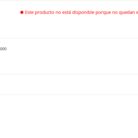
Este producto no está disponible porque no quedan e
.000
po de busto, elaborado en nylon de alta
elongación que se adapta a diferentes
nico e innovador que solo encontrarás