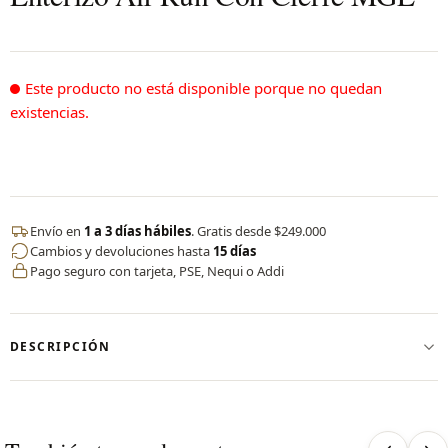
Este producto no está disponible porque no quedan
existencias.
Envío en
1 a 3 días hábiles
. Gratis desde $249.000
Cambios y devoluciones hasta
15 días
Pago seguro con tarjeta, PSE, Nequi o Addi
DESCRIPCIÓN
✨ Enterizo Air Run Con Cierre Manga Larga
Nuestro enterizo está diseñado para brindarte comodidad
absoluta, soporte, seguridad y estilo en un solo look.