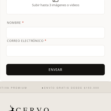
Subir hasta 3 imágenes o videos
NOMBRE
*
CORREO ELECTRÓNICO
*
VA PREMIUM
ENVÍO GRATIS DESDE $150.000
✦
✦
CERVO