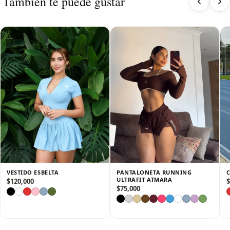
También te puede gustar
✔️ Tecnología que evita roces, marcaciones y se adapta como
una segunda piel.
✔️ Corte en short o licra larga, ideal para entrenamientos
intensos y climas cálidos.
✔️ Tejido elástico de alta resistencia, que moldea la figura y
acompaña cada movimiento.
✔️ Diseño ergonómico y transpirable, pensado para alto
rendimiento sin perder feminidad.
✔️ Escote moderno y espalda favorecedora, que aportan un
look atrevido y funcional.
Un enterizo que combina rendimiento, sensualidad y
confianza, perfecto para destacar dentro y fuera del gym. 💪🔥
VESTIDO ESBELTA
PANTALONETA RUNNING
ULTRAFIT ATMARA
$
120,000
$
$
75,000