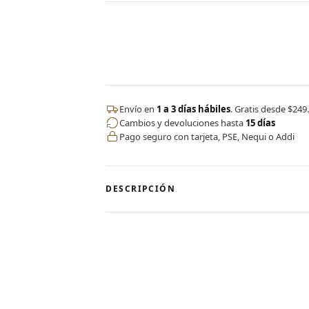
Envío en
1 a 3 días hábiles
. Gratis desde $249
Cambios y devoluciones hasta
15 días
Pago seguro con tarjeta, PSE, Nequi o Addi
DESCRIPCIÓN
✨ Enterizo Deportivo Seamless – CERV
Nuestro enterizo sin costuras elabora
brindarte comodidad absoluta, soporte,
✔️ Tecnología seamless (sin costura) q
como una segunda piel.