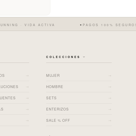
 · VIDA ACTIVA
PAGOS 100% SEGUROS
✦
COLECCIONES
→
→
ÍOS
MUJER
→
→
LUCIONES
HOMBRE
→
→
CUENTES
SETS
→
→
AS
ENTERIZOS
→
→
SALE % OFF