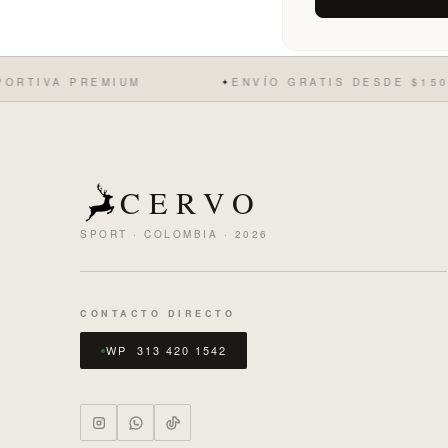
A PREMIUM
ENVÍO GRATIS DESDE $150.000
✦
CERVO
SPORT · COLOMBIA · 2026
CONTACTO DIRECTO
WP 313 420 1542