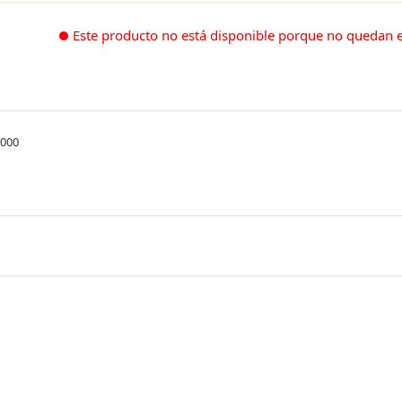
Este producto no está disponible porque no quedan e
.000
O
do en tubulares, está diseñado para
 seguridad y estilo en un solo look.
ue evita roces, marcaciones y se adapta