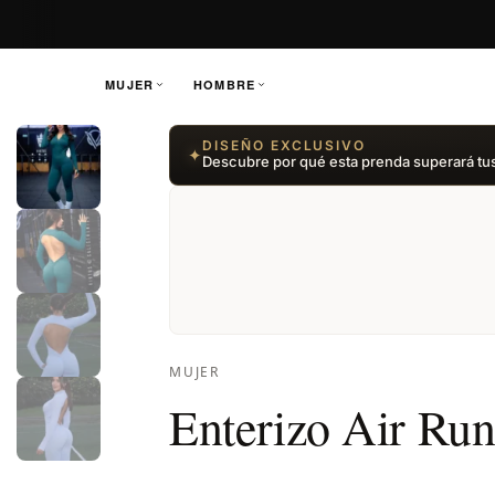
MUJER
HOMBRE
Saltar
DISEÑO EXCLUSIVO
✦
al
Descubre por qué esta prenda superará tu
contenido
MUJER
Enterizo Air Ru