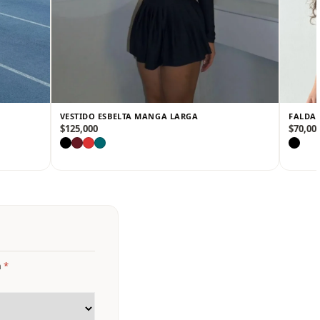
VESTIDO ESBELTA MANGA LARGA
FALDA 
$
125,000
$
70,00
n
*