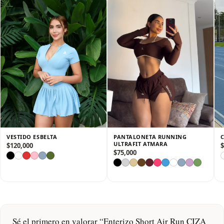
marcaciones y se adapta como una segunda piel.
✔️ Corte en short o licra larga, ideal para entrenamientos
intensos y climas cálidos.
✔️ Tejido elástico de alta resistencia, que moldea la figura y
acompaña cada movimiento.
✔️ Diseño ergonómico y transpirable, pensado para alto
rendimiento sin perder feminidad.
✔️ Escote moderno y espalda favorecedora, que aportan un
look atrevido y funcional.
Un enterizo que combina rendimiento, sensualidad y
confianza, perfecto para destacar dentro y fuera del gym. 💪🔥
VESTIDO ESBELTA
PANTALONETA RUNNING
ULTRAFIT ATMARA
$
120,000
$
$
75,000
Sé el primero en valorar “Enterizo Short Air Run CIZA