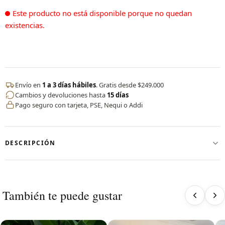
Este producto no está disponible porque no quedan
existencias.
Envío en
1 a 3 días hábiles
. Gratis desde $249.000
Cambios y devoluciones hasta
15 días
Pago seguro con tarjeta, PSE, Nequi o Addi
DESCRIPCIÓN
✨ Enterizo Deportivo Seamless – CERVO
Nuestro enterizo sin costuras elaborado en tubulares, está
diseñado para brindarte comodidad absoluta, soporte,
También te puede gustar
seguridad y estilo en un solo look.
✔️ Tecnología seamless (sin costura) que evita roces,