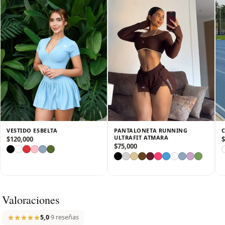
✔️ Tejido elástico y de secado rápido, ideal para actividades de
alto impacto o uso casual.
✔️ Corte femenino y moderno, que realza la figura sin perder
comodidad.
✔️ Cintura y tirantes ajustables, que aseguran un fit perfecto
en todo momento.
Una prenda versátil que te acompaña con estilo, confianza y
funcionalidad, dentro y fuera del gimnasio y la cancha. 🎾🏋️‍♀️✨
VESTIDO ESBELTA
PANTALONETA RUNNING
ULTRAFIT ATMARA
$
120,000
$
$
75,000
Valoraciones
5,0
·
9 reseñas