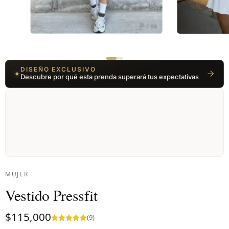
01 / 03
DISEÑO EXCLUSIVO
✦
Descubre por qué esta prenda superará tus expectativas
MUJER
Vestido Pressfit
$
115,000
(9)
Valorado en