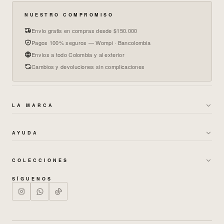
NUESTRO COMPROMISO
Envío gratis en compras desde $150.000
Pagos 100% seguros — Wompi · Bancolombia
Envíos a todo Colombia y al exterior
Cambios y devoluciones sin complicaciones
LA MARCA
→
SOBRE NOSOTROS
AYUDA
→
GARANTÍAS Y CAMBIOS
→
POLÍTICA DE ENVÍOS
→
TÉRMINOS DE BONOS
COLECCIONES
→
CAMBIOS Y DEVOLUCIONES
→
MUJER
→
POLÍTICA DE PRIVACIDAD
SÍGUENOS
→
PREGUNTAS FRECUENTES
→
HOMBRE
→
TRABAJA CON NOSOTROS
→
NUESTRAS TIENDAS
→
SETS
→
GUÍA DE TALLAS