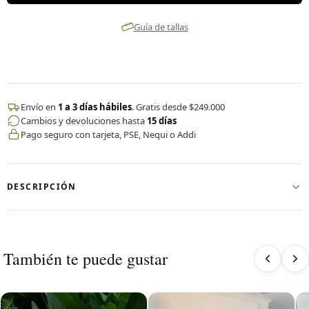
Guía de tallas
Envío en
1 a 3 días hábiles
. Gratis desde $249.000
Cambios y devoluciones hasta
15 días
Pago seguro con tarjeta, PSE, Nequi o Addi
DESCRIPCIÓN
✨ Vestido deportivo con short interno by CERVO
Nuestro vestido deportivo fusiona elegancia y rendimiento en
una sola prenda. Diseñado en nylon de alto desempeño, es
También te puede gustar
fresco, ligero y se adapta a cada movimiento.
✔️ Short interno incorporado para mayor seguridad y libertad
en tus entrenamientos.