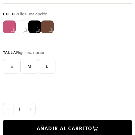
5.00
de 5
COLOR
Rosa
Blanco
Negro
Café
Malva
TALLA
S
M
L
AÑADIR AL CARRITO